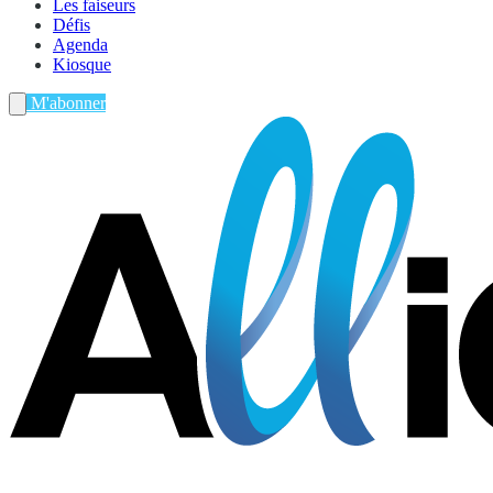
Les faiseurs
Défis
Agenda
Kiosque
M'abonner