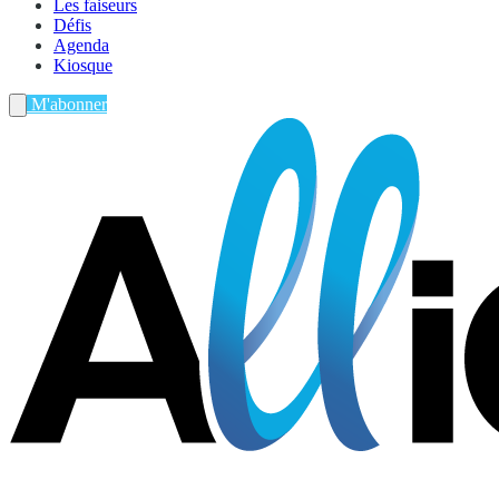
Les faiseurs
Défis
Agenda
Kiosque
M'abonner