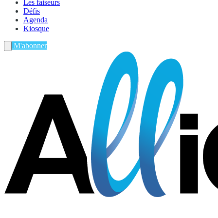
Les faiseurs
Défis
Agenda
Kiosque
M'abonner