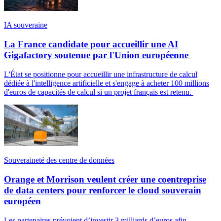
IA souveraine
La France candidate pour accueillir une AI
Gigafactory soutenue par l'Union européenne
L'État se positionne pour accueillir une infrastructure de calcul
dédiée à l'intelligence artificielle et s'engage à acheter 100 millions
d'euros de capacités de calcul si un projet français est retenu.
Souveraineté des centre de données
Orange et Morrison veulent créer une coentreprise
de data centers pour renforcer le cloud souverain
européen
Les partenaires prévoient d’investir 3 milliards d’euros afin