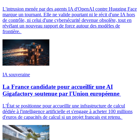
L'intrusion menée par des agents IA d'OpenAI contre Hugging Face
marque un tournant. Elle ne valide pourtant ni le récit d'une IA hors
de contrôle, ni celui d'une cybersécurité devenue obsolète, tout en
révélant un nouveau rapport de force autour des modèles de
frontière.
IA souveraine
La France candidate pour accueillir une AI
Gigafactory soutenue par l'Union européenne
L'État se positionne pour accueillir une infrastructure de calcul
dédiée à l'intelligence artificielle et s'engage à acheter 100 millions
d'euros de capacités de calcul si un projet français est retenu.