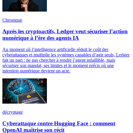
Chronique
Après les cryptoactifs, Ledger veut sécuriser l’action
numérique à l’ère des agents IA
Au moment où l’intelligence artificielle réduit le coût des
cyberattaques et multiplie les systèmes capables d’agir seuls, Ledger
fait un pari : ne pas chercher à rendre l’agent infaillible, mais
sécuriser son mandat, ses limites et le moment précis où une
intention numérique devient un acte.
décryptage
Cyberattaque contre Hugging Face : comment
OpenAI maîtrise son récit