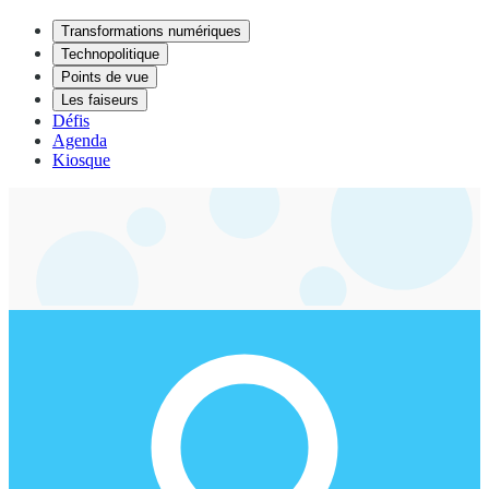
Transformations numériques
Technopolitique
Points de vue
Les faiseurs
Défis
Agenda
Kiosque