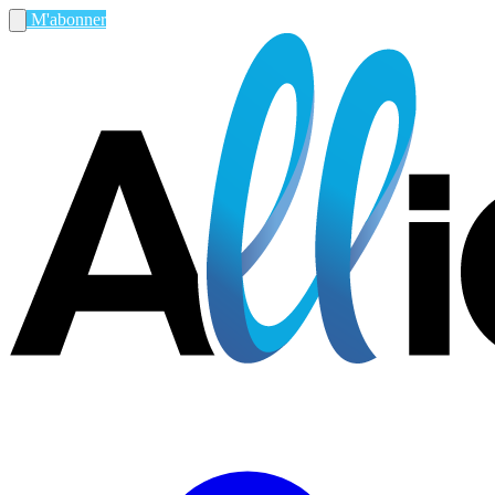
M'abonner