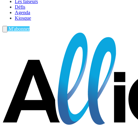
Les faiseurs
Défis
Agenda
Kiosque
M'abonner