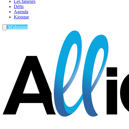
Les faiseurs
Défis
Agenda
Kiosque
M'abonner