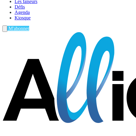
Les faiseurs
Défis
Agenda
Kiosque
M'abonner