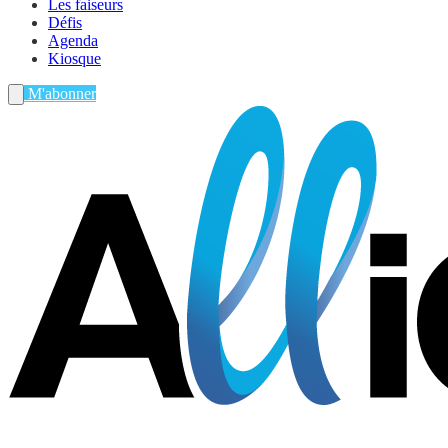
Les faiseurs
Défis
Agenda
Kiosque
M'abonner