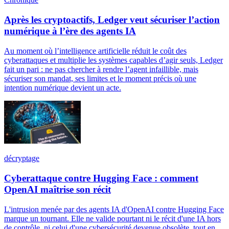
Après les cryptoactifs, Ledger veut sécuriser l’action
numérique à l’ère des agents IA
Au moment où l’intelligence artificielle réduit le coût des
cyberattaques et multiplie les systèmes capables d’agir seuls, Ledger
fait un pari : ne pas chercher à rendre l’agent infaillible, mais
sécuriser son mandat, ses limites et le moment précis où une
intention numérique devient un acte.
décryptage
Cyberattaque contre Hugging Face : comment
OpenAI maîtrise son récit
L'intrusion menée par des agents IA d'OpenAI contre Hugging Face
marque un tournant. Elle ne valide pourtant ni le récit d'une IA hors
de contrôle, ni celui d'une cybersécurité devenue obsolète, tout en