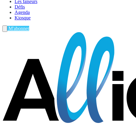
Les faiseurs
Défis
Agenda
Kiosque
M'abonner