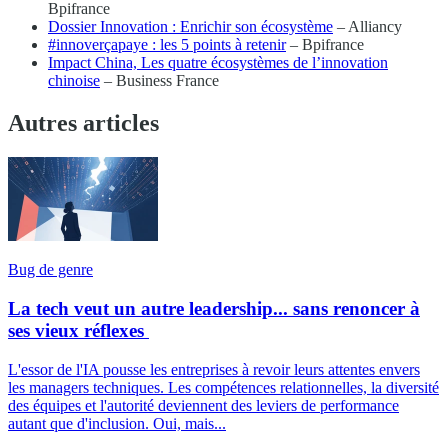
Bpifrance
Dossier Innovation : Enrichir son écosystème
– Alliancy
#innoverçapaye : les 5 points à retenir
– Bpifrance
Impact China, Les quatre écosystèmes de l’innovation
chinoise
– Business France
Autres articles
Bug de genre
La tech veut un autre leadership... sans renoncer à
ses vieux réflexes
L'essor de l'IA pousse les entreprises à revoir leurs attentes envers
les managers techniques. Les compétences relationnelles, la diversité
des équipes et l'autorité deviennent des leviers de performance
autant que d'inclusion. Oui, mais...