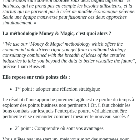
l’innovation était souvent abordée sous deux angles différents : le
business, qui ne prend pas en compte les besoins utilisateurs, et la
startup qui ne parvient pas à créer de modèle économique pérenne.
Seule une équipe transverse peut fusionner ces deux approches
simultanément. »
La méthodologie Money & Magic, c’est quoi alors ?
‘’We use our ‘Money & Magic’ methodology which offers the
commercial data-driven rigor you get from traditional strategy
consultancy combined with the breadth of ideas of the creative
industries to take you beyond the data to better visualize the future’’,
précise Liam Buswell.
Elle repose sur trois points clés :
er
1
point : adopter une réflexion stratégique
Le résultat d’une approche purement agile est de perdre du temps à
explorer des points business non pertinents ! Or, il faut choisir les
bons combats sur lesquels l’entreprise pourra véritablement être
pertinente et se demander comment mesurer le nouveau succès ?
e
2
point : Comprendre où sont vos avantages
Vous n’êtes pas une start-up, mais vous avez des avantages pour