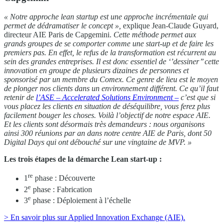
« Notre approche lean startup est une approche incrémentale qui
permet de dédramatiser le concept »,
explique Jean-Claude Guyard,
directeur AIE Paris de Capgemini.
Cette méthode permet aux
grands groupes de se comporter comme une start-up et de faire les
premiers pas. En effet, le refus de la transformation est récurrent au
sein des grandes entreprises. Il est donc essentiel de ‘’dessiner’’ cette
innovation en groupe de plusieurs dizaines de personnes et
sponsorisé par un membre du Comex.
Ce genre de lieu est le moyen
de plonger nos clients dans un environnement différent. Ce qu’il faut
retenir de
l’ASE – Accelerated Solutions Environment –
c’est que si
vous placez les clients en situation de déséquilibre, vous ferez plus
facilement bouger les choses. Voilà l’objectif de notre espace AIE.
Et les clients sont désormais très demandeurs :
nous organisons
ainsi 300 réunions par an dans notre centre AIE de Paris, dont 50
Digital Days qui ont débouché sur une vingtaine de MVP. »
Les trois étapes de la démarche Lean start-up :
re
1
phase : Découverte
e
2
phase : Fabrication
e
3
phase : Déploiement à l’échelle
> En savoir plus sur Applied Innovation Exchange (AIE).