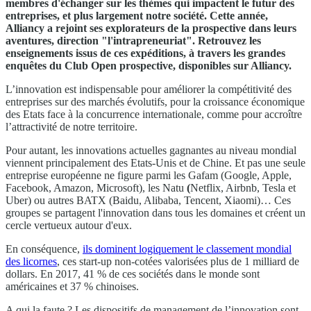
membres d'échanger sur les thèmes qui impactent le futur des
entreprises, et plus largement notre société. Cette année,
Alliancy a rejoint ses explorateurs de la prospective dans leurs
aventures, direction "l'intrapreneuriat". Retrouvez les
enseignements issus de ces expéditions, à travers les grandes
enquêtes du Club Open prospective, disponibles sur Alliancy.
L’innovation est indispensable pour améliorer la compétitivité des
entreprises sur des marchés évolutifs, pour la croissance économique
des Etats face à la concurrence internationale, comme pour accroître
l’attractivité de notre territoire.
Pour autant, les innovations actuelles gagnantes au niveau mondial
viennent principalement des Etats-Unis et de Chine. Et pas une seule
entreprise européenne ne figure parmi les Gafam (Google, Apple,
Facebook, Amazon, Microsoft), les Natu
(
Netflix, Airbnb, Tesla et
Uber) ou autres BATX (Baidu, Alibaba, Tencent, Xiaomi)… Ces
groupes se partagent l'innovation dans tous les domaines et créent un
cercle vertueux autour d'eux.
En conséquence,
ils dominent logiquement le classement mondial
des licornes
, ces start-up non-cotées valorisées plus de 1 milliard de
dollars. En 2017, 41 % de ces sociétés dans le monde sont
américaines et 37 % chinoises.
A qui la faute ? Les dispositifs de management de l’innovation sont