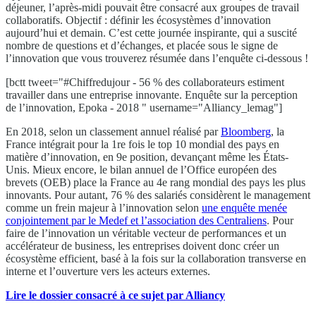
déjeuner, l’après-midi pouvait être consacré aux groupes de travail
collaboratifs. Objectif : définir les écosystèmes d’innovation
aujourd’hui et demain. C’est cette journée inspirante, qui a suscité
nombre de questions et d’échanges, et placée sous le signe de
l’innovation que vous trouverez résumée dans l’enquête ci-dessous !
[bctt tweet="#Chiffredujour - 56 % des collaborateurs estiment
travailler dans une entreprise innovante. Enquête sur la perception
de l’innovation, Epoka - 2018 " username="Alliancy_lemag"]
En 2018, selon un classement annuel réalisé par
Bloomberg
, la
France intégrait pour la 1re fois le top 10 mondial des pays en
matière d’innovation, en 9e position, devançant même les États-
Unis. Mieux encore, le bilan annuel de l’Office européen des
brevets (OEB) place la France au 4e rang mondial des pays les plus
innovants. Pour autant, 76 % des salariés considèrent le management
comme un frein majeur à l’innovation selon
une enquête menée
conjointement par le Medef et l’association des Centraliens
. Pour
faire de l’innovation un véritable vecteur de performances et un
accélérateur de business, les entreprises doivent donc créer un
écosystème efficient, basé à la fois sur la collaboration transverse en
interne et l’ouverture vers les acteurs externes.
Lire le dossier consacré à ce sujet par Alliancy