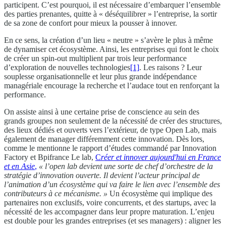
participent. C’est pourquoi, il est nécessaire d’embarquer l’ensemble
des parties prenantes, quitte à « déséquilibrer » l’entreprise, la sortir
de sa zone de confort pour mieux la pousser à innover.
En ce sens, la création d’un lieu « neutre » s’avère le plus à même
de dynamiser cet écosystème. Ainsi, les entreprises qui font le choix
de créer un spin-out multiplient par trois leur performance
d’exploration de nouvelles technologies
[1]
. Les raisons ? Leur
souplesse organisationnelle et leur plus grande indépendance
managériale encourage la recherche et l’audace tout en renforçant la
performance.
On assiste ainsi à une certaine prise de conscience au sein des
grands groupes non seulement de la nécessité de créer des structures,
des lieux dédiés et ouverts vers l’extérieur, de type Open Lab, mais
également de manager différemment cette innovation. Dès lors,
comme le mentionne le rapport d’études commandé par Innovation
Factory et Bpifrance Le lab,
C
réer et innover aujourd'hui en France
et en Asie
,
« l’open lab devient une sorte de chef d’orchestre de la
stratégie d’innovation ouverte. Il devient l’acteur principal de
l’animation d’un écosystème qui va faire le lien avec l’ensemble des
contributeurs à ce mécanisme. »
Un écosystème qui implique des
partenaires non exclusifs, voire concurrents, et des startups, avec la
nécessité de les accompagner dans leur propre maturation. L’enjeu
est double pour les grandes entreprises (et ses managers) : aligner les