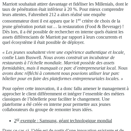
Marriott souhaitait attirer davantage et fidéliser les Millenials, dont le
taux de pénétration était inférieur à 20 %. Pour mieux comprendre
leurs attentes, Fahrenheit 212 a alors réalisé une enquête
er
consommateur dont il est apparu que le 1
critère de choix de la
jeune génération portait sur… la restauration (Food & Beverage) !
Dès lors, il a été possible de rechercher en interne quels étaient les
assets différenciants de Marriott par rapport à leurs concurrents et
quel écosystème il était possible de déployer.
« Les jeunes souhaitent vivre une expérience authentique et locale,
confie Liam Buswell.
Nous avons construit un incubateur de
restaurants à l’échelle mondiale.
Marriott possède des assets
formidables, mais il manquait ce parc d’entrepreneuriat local. Nous
avons donc réfléchi à comment nous pouvions utiliser leur parc
hôtelier pour en faire des plateformes entrepreneuriales locales. »
Pour opérer cette innovation, il a donc fallu amener le management à
approcher le client différemment et intégrer l’ensemble des métiers
classiques de l’hôtellerie pour faciliter le changement. Une
plateforme a été créée en interne pour permettre aux jeunes
collaborateurs du groupe de remonter leurs idées.
er
2
exemple : Samsung, géant technologique mondial
Dans ce cas-ci, l’idée est de partir d’une innovation existante et de