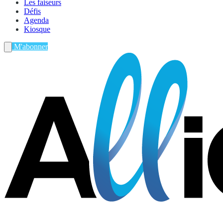
Les faiseurs
Défis
Agenda
Kiosque
M'abonner