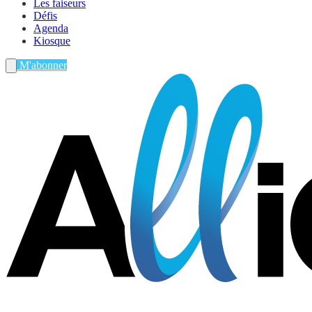
Les faiseurs
Défis
Agenda
Kiosque
M'abonner