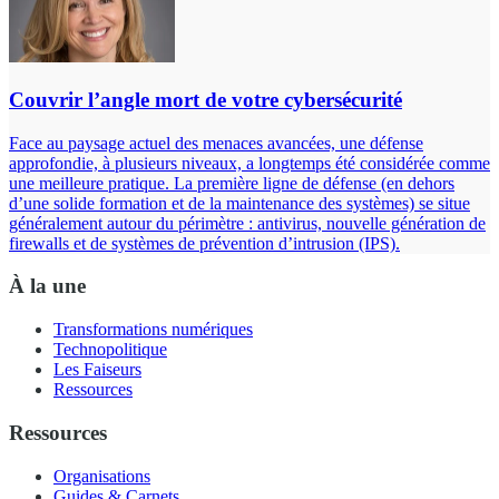
Couvrir l’angle mort de votre cybersécurité
Face au paysage actuel des menaces avancées, une défense
approfondie, à plusieurs niveaux, a longtemps été considérée comme
une meilleure pratique. La première ligne de défense (en dehors
d’une solide formation et de la maintenance des systèmes) se situe
généralement autour du périmètre : antivirus, nouvelle génération de
firewalls et de systèmes de prévention d’intrusion (IPS).
À la une
Transformations numériques
Technopolitique
Les Faiseurs
Ressources
Ressources
Organisations
Guides & Carnets