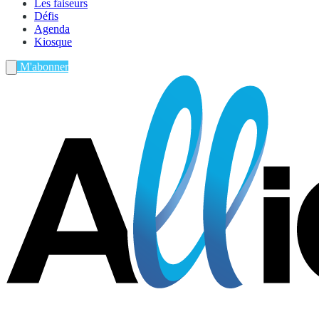
Les faiseurs
Défis
Agenda
Kiosque
M'abonner