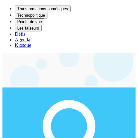
Transformations numériques
Technopolitique
Points de vue
Les faiseurs
Défis
Agenda
Kiosque