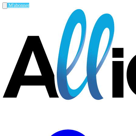
M'abonner