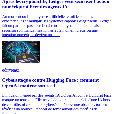
Après les cryptoactifs, Ledger veut sécuriser l’action
numérique à l’ère des agents IA
Au moment où l’intelligence artificielle réduit le coût des
cyberattaques et multiplie les systèmes capables d’agir seuls, Ledger
fait un pari : ne pas chercher à rendre l’agent infaillible, mais
sécuriser son mandat, ses limites et le moment précis où une
intention numérique devient un acte.
décryptage
Cyberattaque contre Hugging Face : comment
OpenAI maîtrise son récit
L'intrusion menée par des agents IA d'OpenAI contre Hugging Face
marque un tournant. Elle ne valide pourtant ni le récit d'une IA hors
de contrôle, ni celui d'une cybersécurité devenue obsolète, tout en
révélant un nouveau rapport de force autour des modèles de
frontière.