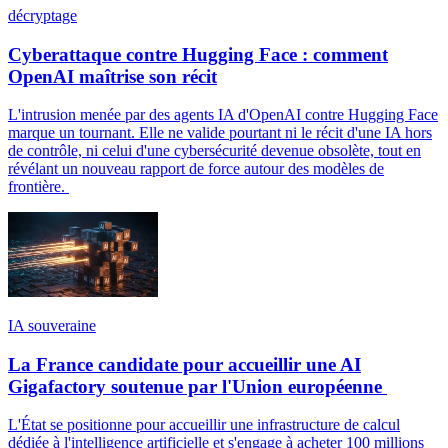
décryptage
Cyberattaque contre Hugging Face : comment
OpenAI maîtrise son récit
L'intrusion menée par des agents IA d'OpenAI contre Hugging Face
marque un tournant. Elle ne valide pourtant ni le récit d'une IA hors
de contrôle, ni celui d'une cybersécurité devenue obsolète, tout en
révélant un nouveau rapport de force autour des modèles de
frontière.
IA souveraine
La France candidate pour accueillir une AI
Gigafactory soutenue par l'Union européenne
L'État se positionne pour accueillir une infrastructure de calcul
dédiée à l'intelligence artificielle et s'engage à acheter 100 millions