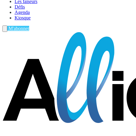
Les faiseurs
Défis
Agenda
Kiosque
M'abonner