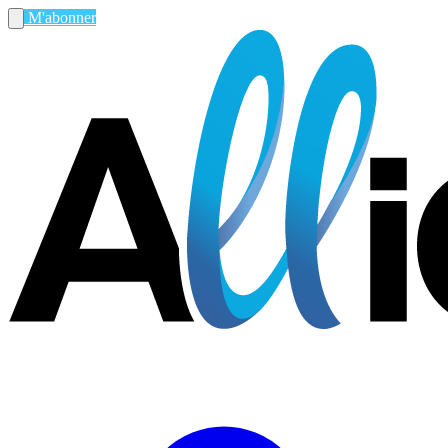
M'abonner