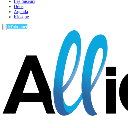
Les faiseurs
Défis
Agenda
Kiosque
M'abonner