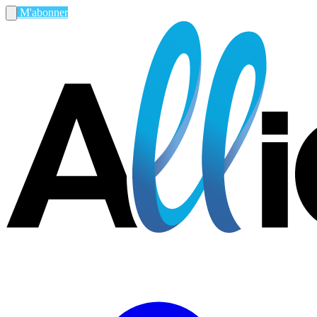
M'abonner