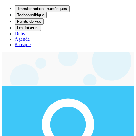
Transformations numériques
Technopolitique
Points de vue
Les faiseurs
Défis
Agenda
Kiosque