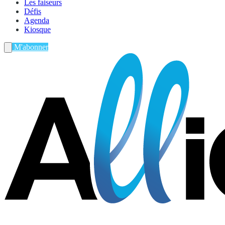
Les faiseurs
Défis
Agenda
Kiosque
M'abonner