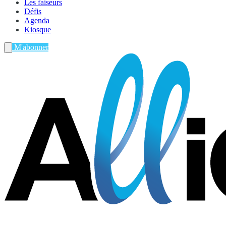
Les faiseurs
Défis
Agenda
Kiosque
M'abonner