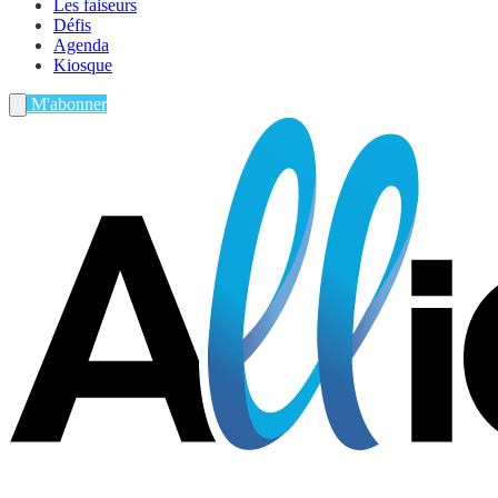
Les faiseurs
Défis
Agenda
Kiosque
M'abonner