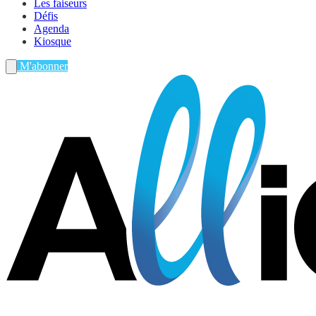
Les faiseurs
Défis
Agenda
Kiosque
M'abonner