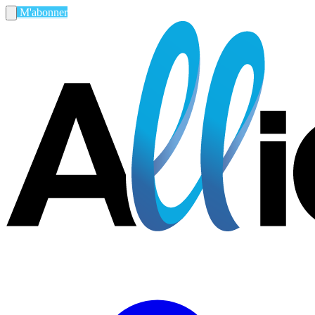
M'abonner