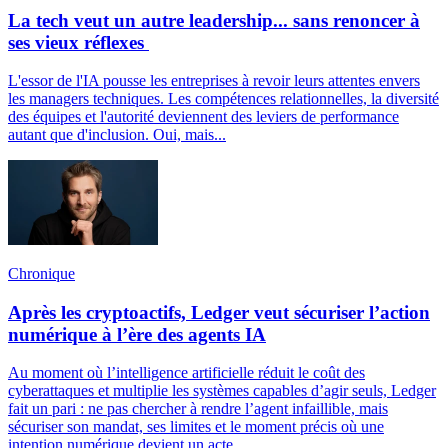
La tech veut un autre leadership... sans renoncer à
ses vieux réflexes
L'essor de l'IA pousse les entreprises à revoir leurs attentes envers
les managers techniques. Les compétences relationnelles, la diversité
des équipes et l'autorité deviennent des leviers de performance
autant que d'inclusion. Oui, mais...
Chronique
Après les cryptoactifs, Ledger veut sécuriser l’action
numérique à l’ère des agents IA
Au moment où l’intelligence artificielle réduit le coût des
cyberattaques et multiplie les systèmes capables d’agir seuls, Ledger
fait un pari : ne pas chercher à rendre l’agent infaillible, mais
sécuriser son mandat, ses limites et le moment précis où une
intention numérique devient un acte.