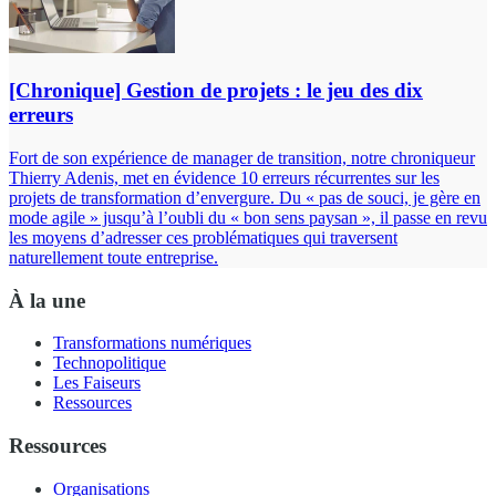
[Chronique] Gestion de projets : le jeu des dix
erreurs
Fort de son expérience de manager de transition, notre chroniqueur
Thierry Adenis, met en évidence 10 erreurs récurrentes sur les
projets de transformation d’envergure. Du « pas de souci, je gère en
mode agile » jusqu’à l’oubli du « bon sens paysan », il passe en revu
les moyens d’adresser ces problématiques qui traversent
naturellement toute entreprise.
À la une
Transformations numériques
Technopolitique
Les Faiseurs
Ressources
Ressources
Organisations