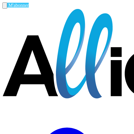
M'abonner