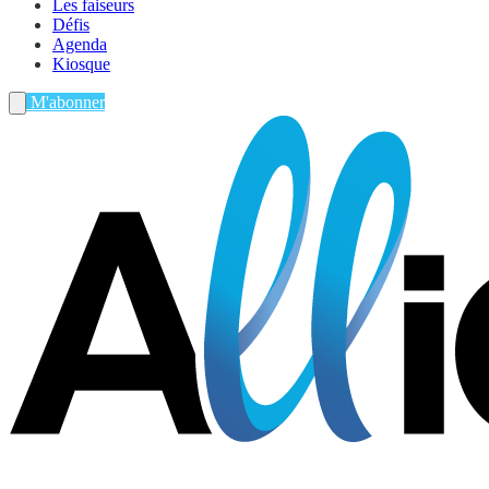
Les faiseurs
Défis
Agenda
Kiosque
M'abonner