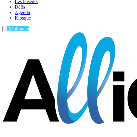
Les faiseurs
Défis
Agenda
Kiosque
M'abonner