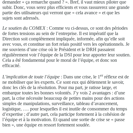
demander « ça remarche quand ? ». Bref, il vaut mieux piloter que
subir. Donc, vous serez plus efficients et vous rassurerez une grande
partie des utilisateurs qui verront que « cela avance » et que les
sujets sont adressés.
Le soutien du COMEX
: Comme vu ci-dessus, ce sont des périodes
de fortes tensions au sein de l’entreprise. Il est impératif que la
Direction soit complètement impliquée, informée, afin qu’elle soit
avec vous, et constitue un fort relais positif vers les opérationnels. Je
me souviens d’une crise où le Président et le DRH passaient
régulièrement voir l’équipe de la DSI pour leur apporter leur soutien.
Cela a été fondamental pour le moral de l’équipe, et donc son
efficacité.
er
L’implication de toute l’équipe
: Dans une crise, le 1
réflexe est de
ne mobiliser que les experts. Ce sont eux qui détiennent le savoir,
donc les clés de la résolution. Pour ma part, je ratisse large, et
embarque toutes les bonnes volontés. J’y vois 2 avantages : d’une
part, la crise nécessite beaucoup de petites mains pour des actions
simples de manipulations, surveillance, tableau d’avancement,
logistique, …. pour lesquelles il est inutile de consommer du temps
d’expertise ; d’autre part, cela participe fortement à la cohésion de
l’équipe et à la motivation. Et quand une sortie de crise se « passe
bien », une équipe en ressort fortement soudée.