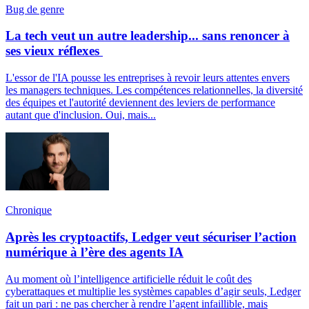
Bug de genre
La tech veut un autre leadership... sans renoncer à
ses vieux réflexes
L'essor de l'IA pousse les entreprises à revoir leurs attentes envers
les managers techniques. Les compétences relationnelles, la diversité
des équipes et l'autorité deviennent des leviers de performance
autant que d'inclusion. Oui, mais...
Chronique
Après les cryptoactifs, Ledger veut sécuriser l’action
numérique à l’ère des agents IA
Au moment où l’intelligence artificielle réduit le coût des
cyberattaques et multiplie les systèmes capables d’agir seuls, Ledger
fait un pari : ne pas chercher à rendre l’agent infaillible, mais