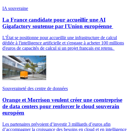
IA souveraine
La France candidate pour accueillir une AI
Gigafactory soutenue par l'Union européenne
L'État se positionne pour accueillir une infrastructure de calcul
dédiée à l'intelligence artificielle et s'engage à acheter 100 millions
d'euros de capacités de calcul si un projet français est retenu.
Souveraineté des centre de données
Orange et Morrison veulent créer une coentreprise
de data centers pour renforcer le cloud souverain
européen
Les partenaires prévoient d’investir 3 milliards d’euros afin
d’accompagner la croissance des besoins en cloud et en intelligence