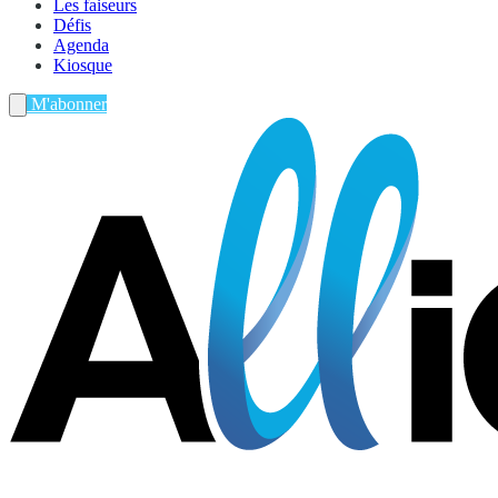
Les faiseurs
Défis
Agenda
Kiosque
M'abonner