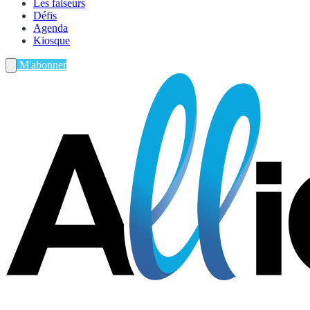
Les faiseurs
Défis
Agenda
Kiosque
M'abonner