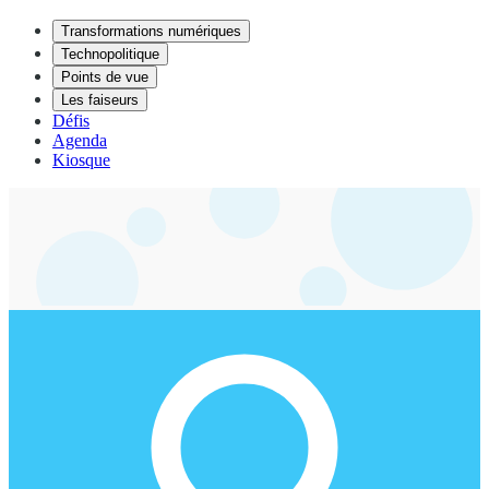
Transformations numériques
Technopolitique
Points de vue
Les faiseurs
Défis
Agenda
Kiosque