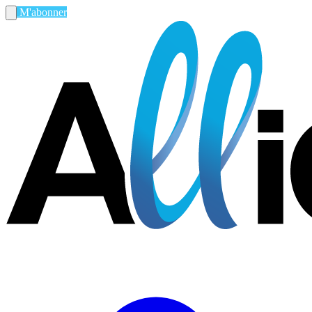
M'abonner