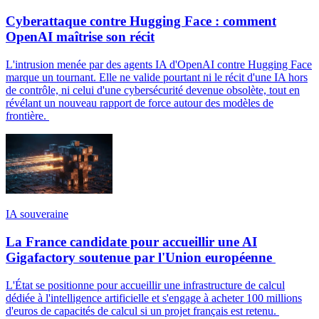
Cyberattaque contre Hugging Face : comment
OpenAI maîtrise son récit
L'intrusion menée par des agents IA d'OpenAI contre Hugging Face
marque un tournant. Elle ne valide pourtant ni le récit d'une IA hors
de contrôle, ni celui d'une cybersécurité devenue obsolète, tout en
révélant un nouveau rapport de force autour des modèles de
frontière.
IA souveraine
La France candidate pour accueillir une AI
Gigafactory soutenue par l'Union européenne
L'État se positionne pour accueillir une infrastructure de calcul
dédiée à l'intelligence artificielle et s'engage à acheter 100 millions
d'euros de capacités de calcul si un projet français est retenu.