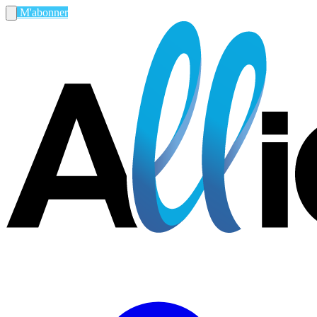
M'abonner