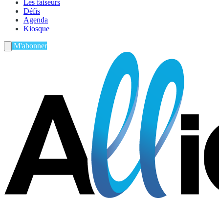
Les faiseurs
Défis
Agenda
Kiosque
M'abonner