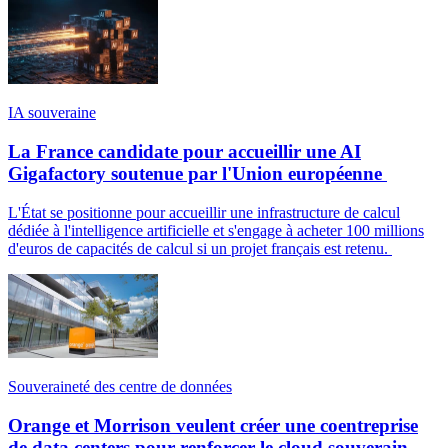
IA souveraine
La France candidate pour accueillir une AI
Gigafactory soutenue par l'Union européenne
L'État se positionne pour accueillir une infrastructure de calcul
dédiée à l'intelligence artificielle et s'engage à acheter 100 millions
d'euros de capacités de calcul si un projet français est retenu.
Souveraineté des centre de données
Orange et Morrison veulent créer une coentreprise
de data centers pour renforcer le cloud souverain