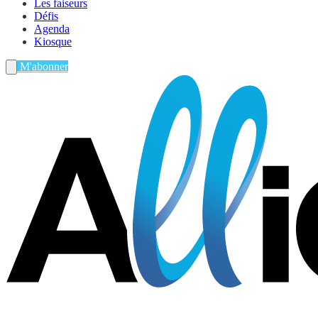
Les faiseurs
Défis
Agenda
Kiosque
M'abonner