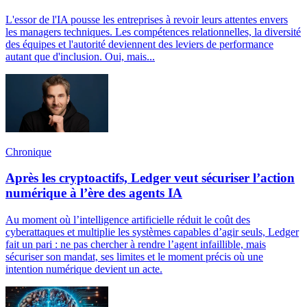
L'essor de l'IA pousse les entreprises à revoir leurs attentes envers
les managers techniques. Les compétences relationnelles, la diversité
des équipes et l'autorité deviennent des leviers de performance
autant que d'inclusion. Oui, mais...
Chronique
Après les cryptoactifs, Ledger veut sécuriser l’action
numérique à l’ère des agents IA
Au moment où l’intelligence artificielle réduit le coût des
cyberattaques et multiplie les systèmes capables d’agir seuls, Ledger
fait un pari : ne pas chercher à rendre l’agent infaillible, mais
sécuriser son mandat, ses limites et le moment précis où une
intention numérique devient un acte.