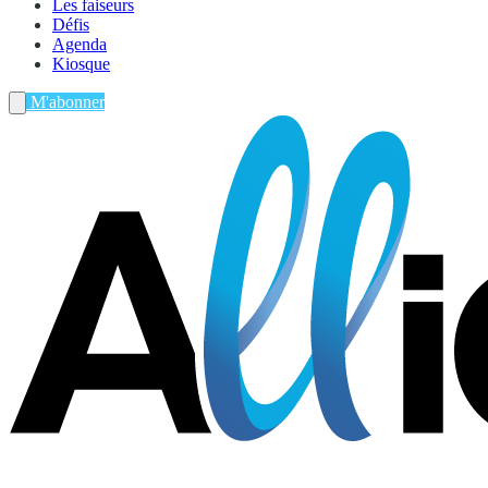
Les faiseurs
Défis
Agenda
Kiosque
M'abonner