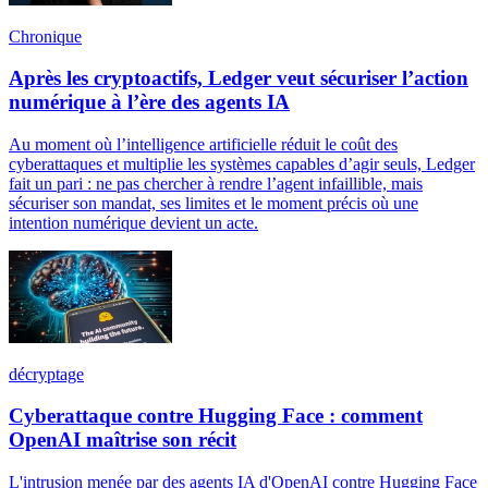
Chronique
Après les cryptoactifs, Ledger veut sécuriser l’action
numérique à l’ère des agents IA
Au moment où l’intelligence artificielle réduit le coût des
cyberattaques et multiplie les systèmes capables d’agir seuls, Ledger
fait un pari : ne pas chercher à rendre l’agent infaillible, mais
sécuriser son mandat, ses limites et le moment précis où une
intention numérique devient un acte.
décryptage
Cyberattaque contre Hugging Face : comment
OpenAI maîtrise son récit
L'intrusion menée par des agents IA d'OpenAI contre Hugging Face