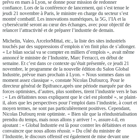
prévu en mars à Lyon, se donne pour mission de redonner
confiance. Lors de la conférence de lancement, qui s’est tenue le
jeudi 21 novembre à Paris, le ministre en charge du secteur s’est
montré combatif. Les innovations numériques, la 5G, l’IA et la
cybersécurité seront au cœur des échanges, avec pour objectif de
relancer l’attractivité et de préparer l’industrie de demain.
Michelin, Valeo, ArcelorMittal, etc., la liste des sites industriels
touchés par des suppressions d’emplois n’en finit plus de s’allonger.
« Le bilan social va se compter en milliers d’emplois », avait même
annoncé le ministre de l’Industrie, Marc Ferracci, en début de
semaine. Et c’est dans ce contexte qu’était présentée, ce jeudi 21
novembre, le programme de la nouvelle édition du Salon Global
Industrie, prévue mars prochain à Lyon. « Nous sommes dans un
moment assez classique », constate Nicolas Dufourcq. Pour le
directeur général de Bpifrance,après une période marquée par des
forces optimistes, d’autres, plus sombres, tirent l’industrie vers le bas
: « Les défaitistes nous expliquent que le ciel est plombé », se plaint-
il, alors que les perspectives pour l’emploi dans l’industrie, à court et
moyen termes, ne sont pas particulièrement positives. Cependant,
Nicolas Dufourq reste optimiste. « Bien sûr que la réindustrialisation
prendra du temps, mais nous allons y arriver ! », assure-t-il, en
ajoutant : « Global Industrie est là pour contrer les défaitistes et nous
convaincre que nous allons réussir. » Du côté du ministre de
l’Industrie, le discours offensif est également de mise devant une