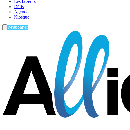
Les faiseurs
Défis
Agenda
Kiosque
M'abonner