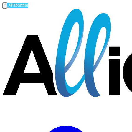
M'abonner