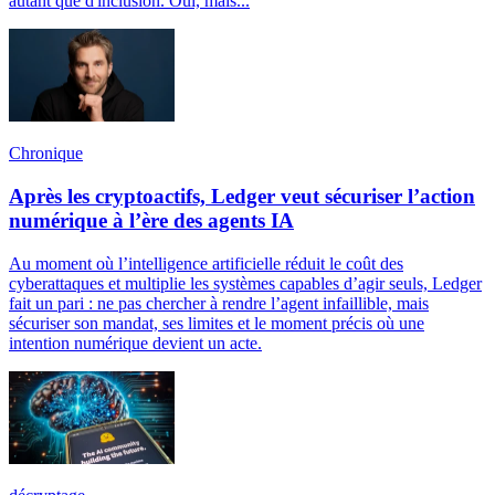
autant que d'inclusion. Oui, mais...
Chronique
Après les cryptoactifs, Ledger veut sécuriser l’action
numérique à l’ère des agents IA
Au moment où l’intelligence artificielle réduit le coût des
cyberattaques et multiplie les systèmes capables d’agir seuls, Ledger
fait un pari : ne pas chercher à rendre l’agent infaillible, mais
sécuriser son mandat, ses limites et le moment précis où une
intention numérique devient un acte.