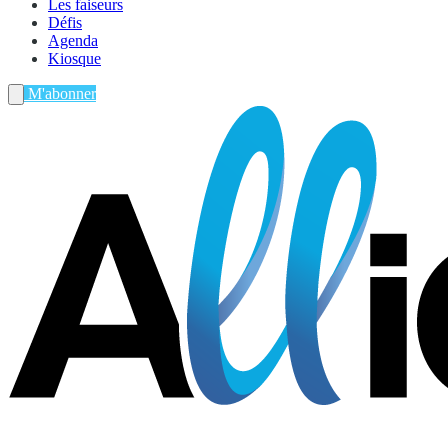
Les faiseurs
Défis
Agenda
Kiosque
M'abonner