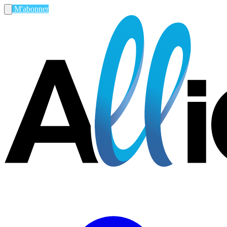
M'abonner