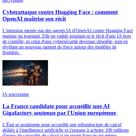
décryptage
Cyberattaque contre Hugging Face : comment
OpenAI maîtrise son récit
L'intrusion menée par des agents IA d'OpenAI contre Hugging Face
marque un tournant. Elle ne valide pourtant ni le récit d'une IA hors
de contrôle, ni celui d'une cybersécurité devenue obsolète, tout en
révélant un nouveau rapport de force autour des modèles de
frontière.
IA souveraine
La France candidate pour accueillir une AI
Gigafactory soutenue par l'Union européenne
L'État se positionne pour accueillir une infrastructure de calcul
dédiée à l'intelligence artificielle et s'engage à acheter 100 millions
d'euros de capacités de calcul si un projet français est retenu.