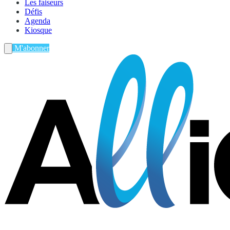
Les faiseurs
Défis
Agenda
Kiosque
M'abonner