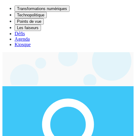
Transformations numériques
Technopolitique
Points de vue
Les faiseurs
Défis
Agenda
Kiosque