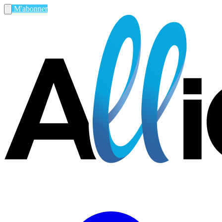
M'abonner