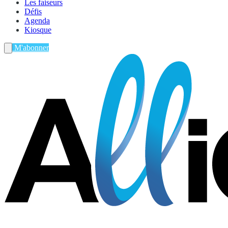
Les faiseurs
Défis
Agenda
Kiosque
M'abonner