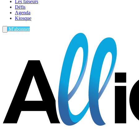
Les faiseurs
Défis
Agenda
Kiosque
M'abonner