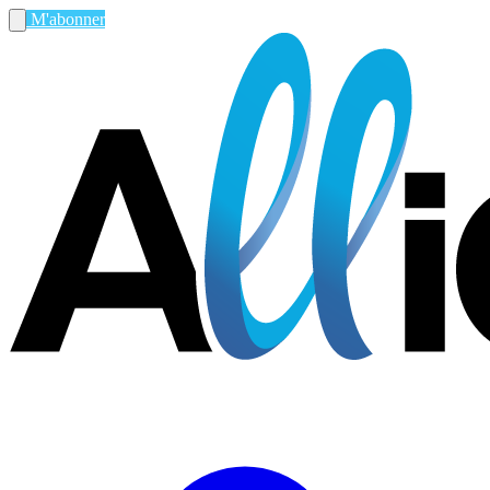
M'abonner