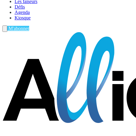
Les faiseurs
Défis
Agenda
Kiosque
M'abonner