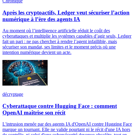
Chronique
Après les cryptoactifs, Ledger veut sécuriser l’action
numérique à l’ère des agents IA
Au moment où l’intelligence artificielle réduit le coût des
cyberattaques et multiplie les systèmes capables d’agir seuls, Ledger
fait un pari : ne pas chercher à rendre l’agent infaillible, mais
sécuriser son mandat, ses limites et le moment précis où une
intention numérique devient un acte.
décryptage
Cyberattaque contre Hugging Face : comment
OpenAI maîtrise son récit
L'intrusion menée par des agents IA d'OpenAI contre Hugging Face
marque un tournant. Elle ne valide pourtant ni le récit d'une IA hors
de contrôle, ni celui d'une cybersécurité devenue obsolète, tout en