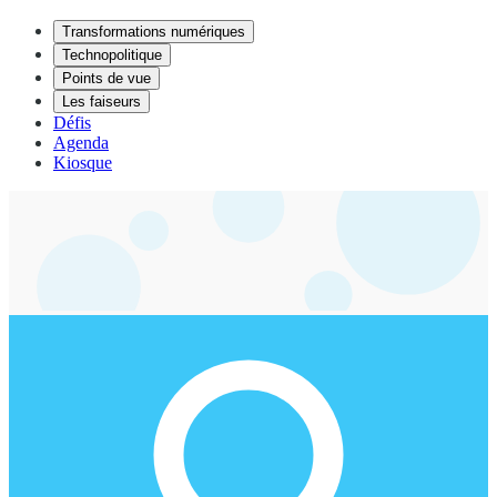
Transformations numériques
Technopolitique
Points de vue
Les faiseurs
Défis
Agenda
Kiosque