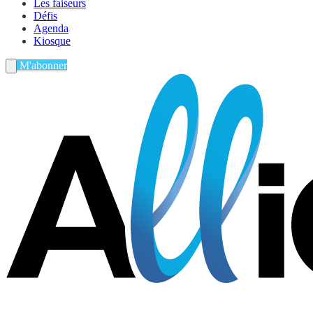
Les faiseurs
Défis
Agenda
Kiosque
M'abonner