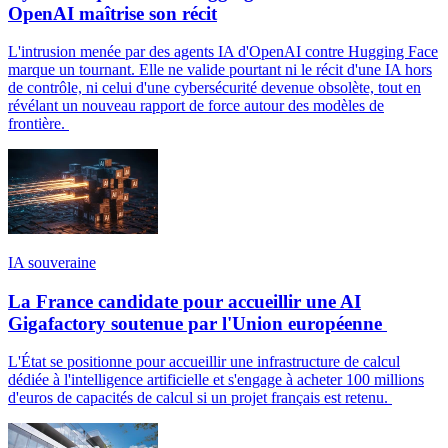
OpenAI maîtrise son récit
L'intrusion menée par des agents IA d'OpenAI contre Hugging Face
marque un tournant. Elle ne valide pourtant ni le récit d'une IA hors
de contrôle, ni celui d'une cybersécurité devenue obsolète, tout en
révélant un nouveau rapport de force autour des modèles de
frontière.
IA souveraine
La France candidate pour accueillir une AI
Gigafactory soutenue par l'Union européenne
L'État se positionne pour accueillir une infrastructure de calcul
dédiée à l'intelligence artificielle et s'engage à acheter 100 millions
d'euros de capacités de calcul si un projet français est retenu.