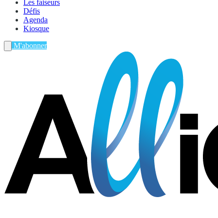
Les faiseurs
Défis
Agenda
Kiosque
M'abonner