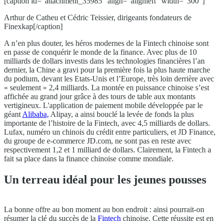
[caption id="attachment_35985" align="alignleft" width="300"]
Arthur de Catheu et Cédric Teissier, dirigeants fondateurs de
Finexkap[/caption]
A n’en plus douter, les héros modernes de la Fintech chinoise sont
en passe de conquérir le monde de la finance. Avec plus de 10
milliards de dollars investis dans les technologies financières l’an
dernier, la Chine a gravi pour la première fois la plus haute marche
du podium, devant les Etats-Unis et l’Europe, très loin derrière avec
« seulement » 2,4 milliards. La montée en puissance chinoise s’est
affichée au grand jour grâce à des tours de table aux montants
vertigineux. L'application de paiement mobile développée par le
géant
Alibaba,
Alipay, a ainsi bouclé la levée de fonds la plus
importante de l’histoire de la Fintech, avec 4,5 milliards de dollars.
Lufax, numéro un chinois du crédit entre particuliers, et JD Finance,
du groupe de e-commerce JD.com, ne sont pas en reste avec
respectivement 1,2 et 1 milliard de dollars. Clairement, la Fintech a
fait sa place dans la finance chinoise comme mondiale.
Un terreau idéal pour les jeunes pousses
La bonne offre au bon moment au bon endroit : ainsi pourrait-on
résumer la clé du succès de la
Fintech
chinoise. Cette réussite est en