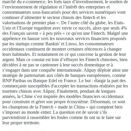
marché du e-commerce, les forts taux d’investissement, le soutien de
l’environnement de régulation et l’intérêt des entreprises et
consommateurs sous-bancarisés pour des services numériques vont
continuer d’alimenter le secteur chinois des fintech et les
valorisations de premier plan ». De l’autre côté du globe, les Etats-
Unis et l’Europe regardent avec envie ce succès, alors que seuls 4%
des Français savent « à peu près » ce qu'est une Fintech. Malgré une
appétence en hausse vers les nouveaux services financiers proposés
par les startups comme Bankin’ et Linxo, les consommateurs
occidentaux continuent de montrer certaines réticences à changer
leurs habitudes. Et notamment en ce qui concerne la gestion de leur
argent. Mais ce constat est loin d’effrayer les Fintech chinoises, bien
décidées à ne pas se cantonner à leur succès domestique et à
s’engager dans une conquête internationale. Alipay déploie ainsi une
stratégie de partenariats aux côtés de banques européennes, comme
BNP Paribas ou Banque Edel en France. Le but : élargir la part des
commerçants susceptibles d'accepter les transactions réalisées par les
touristes chinois avec Alipay. Finalement, pendant de longues
années, la Chine s’est inspirée des modèles financiers occidentaux
pour construire et gérer son propre écosystème. Désormais, ce sont
les champions de la Fintech « made in China » qui comptent bien
s’imposer au monde entier. La question est de savoir s’ils
parviendront à rassembler les foules comme ils ont su le faire sur
leur propre territoire.