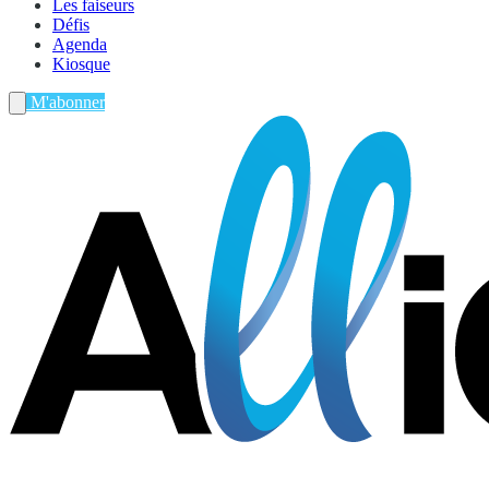
Les faiseurs
Défis
Agenda
Kiosque
M'abonner