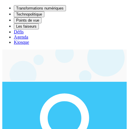
Transformations numériques
Technopolitique
Points de vue
Les faiseurs
Défis
Agenda
Kiosque