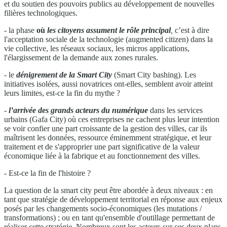
et du soutien des pouvoirs publics au développement de nouvelles
filières technologiques.
- la phase
où
les citoyens assument le rôle principal
,
c’est à dire
l'acceptation sociale de la technologie (augmented citizen) dans la
vie collective, les réseaux sociaux, les micros applications,
l'élargissement de la demande aux zones rurales.
- le
dénigrement de la Smart City
(Smart City bashing). Les
initiatives isolées, aussi novatrices ont-elles, semblent avoir atteint
leurs limites, est-ce la fin du mythe ?
-
l’arrivée des grands acteurs du numérique
dans les services
urbains (Gafa City) où ces entreprises ne cachent plus leur intention
se voir confier une part croissante de la gestion des villes, car ils
maîtrisent les données, ressource éminemment stratégique, et leur
traitement et de s'approprier une part significative de la valeur
économique liée à la fabrique et au fonctionnement des villes.
- Est-ce la fin de l'histoire ?
La question de la smart city peut être abordée à deux niveaux : en
tant que stratégie de développement territorial en réponse aux enjeux
posés par les changements socio-économiques (les mutations /
transformations) ; ou en tant qu'ensemble d'outillage permettant de
réaliser cette stratégie. Nombreux sont les acteurs sur ces deux plans.