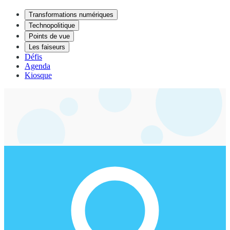
Transformations numériques
Technopolitique
Points de vue
Les faiseurs
Défis
Agenda
Kiosque