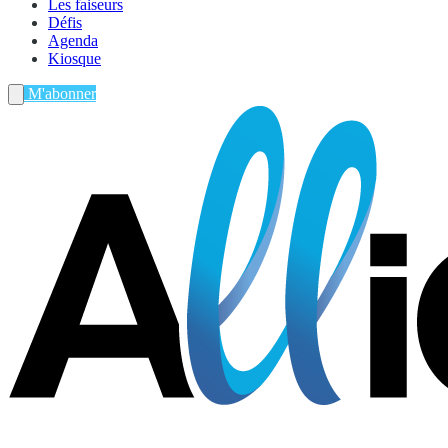
Les faiseurs
Défis
Agenda
Kiosque
M'abonner