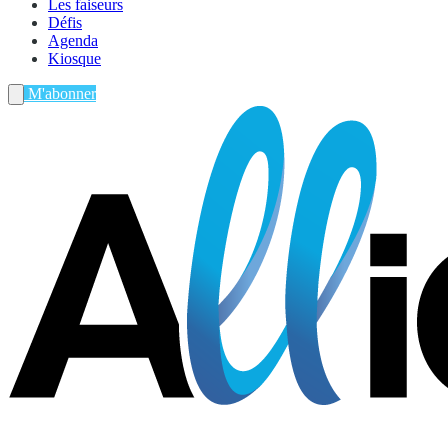
Les faiseurs
Défis
Agenda
Kiosque
M'abonner