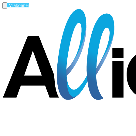
M'abonner