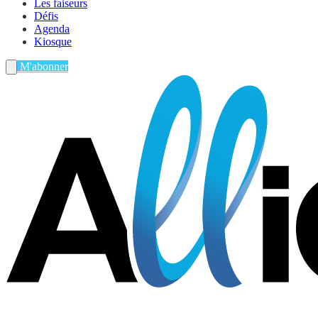
Les faiseurs
Défis
Agenda
Kiosque
M'abonner