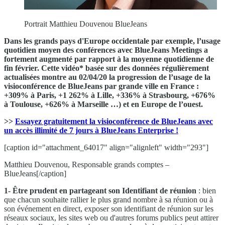
Portrait Matthieu Douvenou BlueJeans
Dans les grands pays d'Europe occidentale par exemple, l’usage
quotidien moyen des conférences avec BlueJeans Meetings a
fortement augmenté par rapport à la moyenne quotidienne de
fin février. Cette vidéo* basée sur des données régulièrement
actualisées montre au 02/04/20 la progression de l’usage de la
visioconférence de BlueJeans par grande ville en France :
+309% à Paris, +1 262% à Lille, +336% à Strasbourg, +676%
à Toulouse, +626% à Marseille …) et en Europe de l’ouest.
>>
Essayez gratuitement la visioconférence de BlueJeans avec
un accès illimité de 7 jours à BlueJeans Enterprise !
[caption id="attachment_64017" align="alignleft" width="293"]
Matthieu Douvenou, Responsable grands comptes –
BlueJeans[/caption]
1- Être prudent en partageant son Identifiant de réunion
: bien
que chacun souhaite rallier le plus grand nombre à sa réunion ou à
son événement en direct, exposer son identifiant de réunion sur les
réseaux sociaux, les sites web ou d'autres forums publics peut attirer