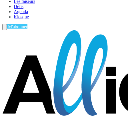
Les faiseurs
Défis
Agenda
Kiosque
M'abonner