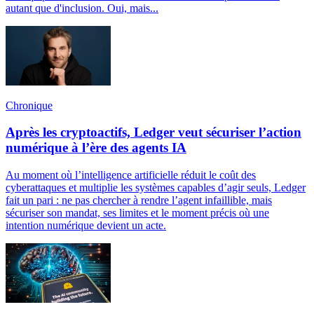
autant que d'inclusion. Oui, mais...
Chronique
Après les cryptoactifs, Ledger veut sécuriser l’action
numérique à l’ère des agents IA
Au moment où l’intelligence artificielle réduit le coût des
cyberattaques et multiplie les systèmes capables d’agir seuls, Ledger
fait un pari : ne pas chercher à rendre l’agent infaillible, mais
sécuriser son mandat, ses limites et le moment précis où une
intention numérique devient un acte.