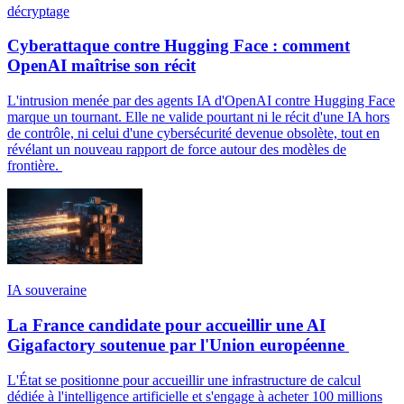
décryptage
Cyberattaque contre Hugging Face : comment
OpenAI maîtrise son récit
L'intrusion menée par des agents IA d'OpenAI contre Hugging Face
marque un tournant. Elle ne valide pourtant ni le récit d'une IA hors
de contrôle, ni celui d'une cybersécurité devenue obsolète, tout en
révélant un nouveau rapport de force autour des modèles de
frontière.
IA souveraine
La France candidate pour accueillir une AI
Gigafactory soutenue par l'Union européenne
L'État se positionne pour accueillir une infrastructure de calcul
dédiée à l'intelligence artificielle et s'engage à acheter 100 millions