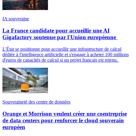
IA souveraine
La France candidate pour accueillir une AI
Gigafactory soutenue par l'Union européenne
L'État se positionne pour accueillir une infrastructure de calcul
dédiée à l'intelligence artificielle et s'engage à acheter 100 millions
d'euros de capacités de calcul si un projet français est retenu.
Souveraineté des centre de données
Orange et Morrison veulent créer une coentreprise
de data centers pour renforcer le cloud souverain
européen