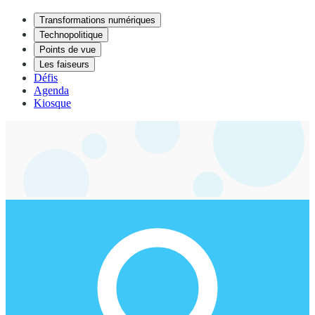
Transformations numériques
Technopolitique
Points de vue
Les faiseurs
Défis
Agenda
Kiosque