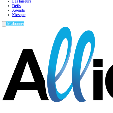
Les faiseurs
Défis
Agenda
Kiosque
M'abonner