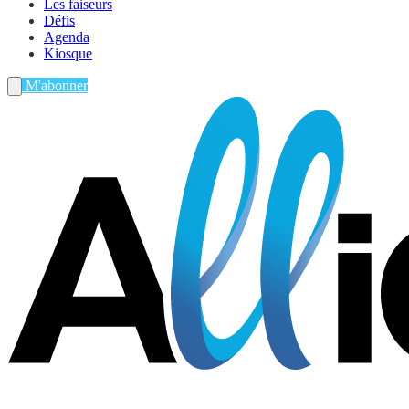
Les faiseurs
Défis
Agenda
Kiosque
M'abonner