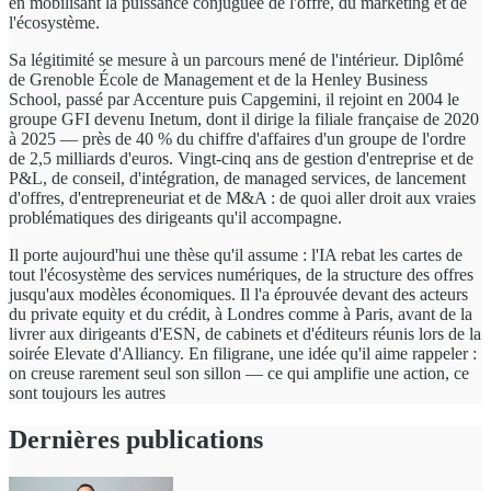
en mobilisant la puissance conjuguée de l'offre, du marketing et de
l'écosystème.
Sa légitimité se mesure à un parcours mené de l'intérieur. Diplômé
de Grenoble École de Management et de la Henley Business
School, passé par Accenture puis Capgemini, il rejoint en 2004 le
groupe GFI devenu Inetum, dont il dirige la filiale française de 2020
à 2025 — près de 40 % du chiffre d'affaires d'un groupe de l'ordre
de 2,5 milliards d'euros. Vingt-cinq ans de gestion d'entreprise et de
P&L, de conseil, d'intégration, de managed services, de lancement
d'offres, d'entrepreneuriat et de M&A : de quoi aller droit aux vraies
problématiques des dirigeants qu'il accompagne.
Il porte aujourd'hui une thèse qu'il assume : l'IA rebat les cartes de
tout l'écosystème des services numériques, de la structure des offres
jusqu'aux modèles économiques. Il l'a éprouvée devant des acteurs
du private equity et du crédit, à Londres comme à Paris, avant de la
livrer aux dirigeants d'ESN, de cabinets et d'éditeurs réunis lors de la
soirée Elevate d'Alliancy. En filigrane, une idée qu'il aime rappeler :
on creuse rarement seul son sillon — ce qui amplifie une action, ce
sont toujours les autres
Dernières publications