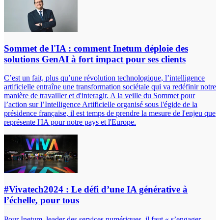
Sommet de l'IA : comment Inetum déploie des
solutions GenAI à fort impact pour ses clients
C’est un fait, plus qu’une révolution technologique, l’intelligence
artificielle entraîne une transformation sociétale qui va redéfinir notre
manière de travailler et d'interagir. A la veille du Sommet pour
l’action sur l’Intelligence Artificielle organisé sous l'égide de la
présidence française, il est temps de prendre la mesure de l'enjeu que
représente l'IA pour notre pays et l'Europe.
#Vivatech2024 : Le défi d’une IA générative à
l’échelle, pour tous
Pour Inetum, leader des services numériques, il faut « s’engager