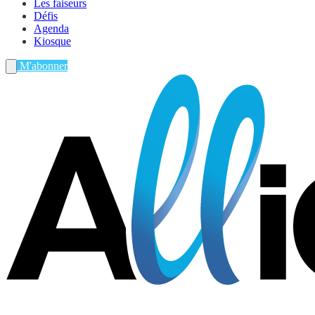
Les faiseurs
Défis
Agenda
Kiosque
M'abonner