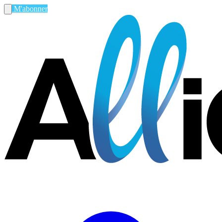
M'abonner