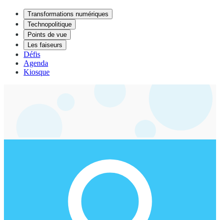
Transformations numériques
Technopolitique
Points de vue
Les faiseurs
Défis
Agenda
Kiosque