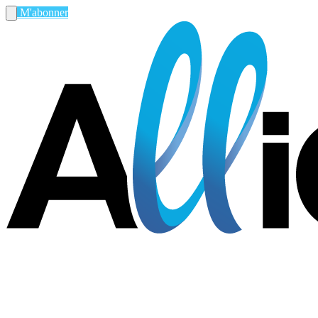
M'abonner