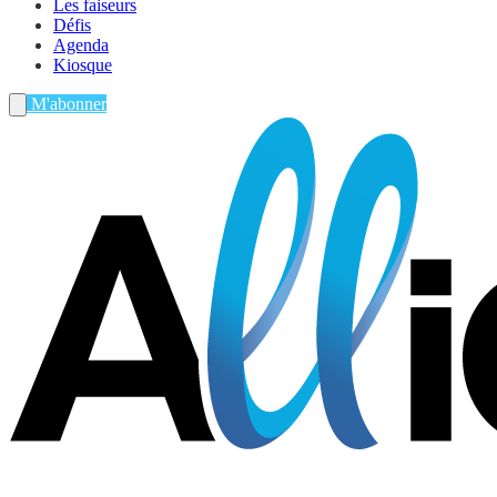
Les faiseurs
Défis
Agenda
Kiosque
M'abonner