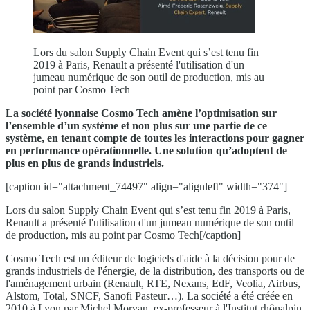
Lors du salon Supply Chain Event qui s’est tenu fin
2019 à Paris, Renault a présenté l'utilisation d'un
jumeau numérique de son outil de production, mis au
point par Cosmo Tech
La société lyonnaise Cosmo Tech amène l’optimisation sur
l’ensemble d’un système et non plus
sur une partie de ce
système, en tenant compte de toutes
l
es interactions
pour gagner
en performance opérationnelle
.
Une solution qu’adoptent de
plus en plus de grands industriels.
[caption id="attachment_74497" align="alignleft" width="374"]
Lors du salon Supply Chain Event qui s’est tenu fin 2019 à Paris,
Renault a présenté l'utilisation d'un jumeau numérique de son outil
de production, mis au point par Cosmo Tech[/caption]
Cosmo Tech est un éditeur de logiciels d'aide à la décision pour de
grands industriels de l'énergie, de la distribution, des transports ou de
l'aménagement urbain (Renault, RTE, Nexans, EdF, Veolia, Airbus,
Alstom, Total, SNCF, Sanofi Pasteur…). La société a été créée en
2010 à Lyon par Michel Morvan, ex-professeur à l'Institut rhônalpin