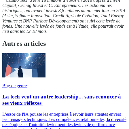
*
Cosmo Tech a levé 18 millions d’euros en 2018 auprès d'
Inven
Capital,
Cemag
Invest et C. Entrepreneurs. Les actionnaires
historiques, qui avaient investi 3,8 millions au premier tour en 2014
(Aster,
Sofimac
Innovation, Crédit Agricole Création, Total
Energy
Ventures et BNP Paribas Développement) ont suivi cette levée de
fonds.
U
ne nouvelle levée de fonds est à l’étude
, elle pourrait avoir
lieu dans les 12-18 mois.
Autres articles
Bug de genre
La tech veut un autre leadership... sans renoncer à
ses vieux réflexes
L'essor de l'IA pousse les entreprises à revoir leurs attentes envers
les managers techniques. Les compétences relationnelles, la diversité
des équipes et l'autorité deviennent des leviers de performance