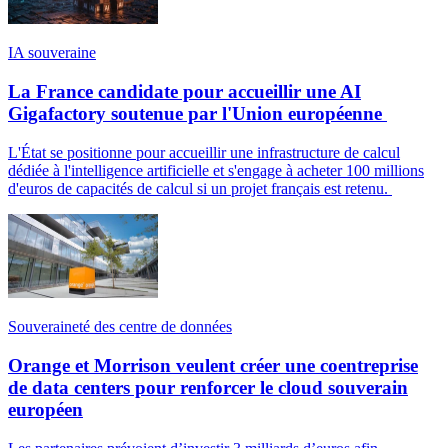
IA souveraine
La France candidate pour accueillir une AI
Gigafactory soutenue par l'Union européenne
L'État se positionne pour accueillir une infrastructure de calcul
dédiée à l'intelligence artificielle et s'engage à acheter 100 millions
d'euros de capacités de calcul si un projet français est retenu.
Souveraineté des centre de données
Orange et Morrison veulent créer une coentreprise
de data centers pour renforcer le cloud souverain
européen