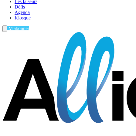
Les faiseurs
Défis
Agenda
Kiosque
M'abonner