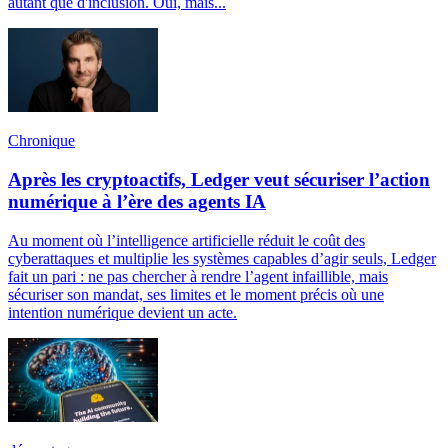
autant que d'inclusion. Oui, mais...
Chronique
Après les cryptoactifs, Ledger veut sécuriser l’action
numérique à l’ère des agents IA
Au moment où l’intelligence artificielle réduit le coût des
cyberattaques et multiplie les systèmes capables d’agir seuls, Ledger
fait un pari : ne pas chercher à rendre l’agent infaillible, mais
sécuriser son mandat, ses limites et le moment précis où une
intention numérique devient un acte.