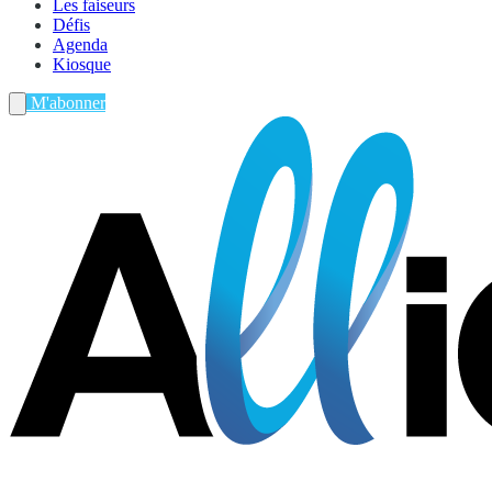
Les faiseurs
Défis
Agenda
Kiosque
M'abonner