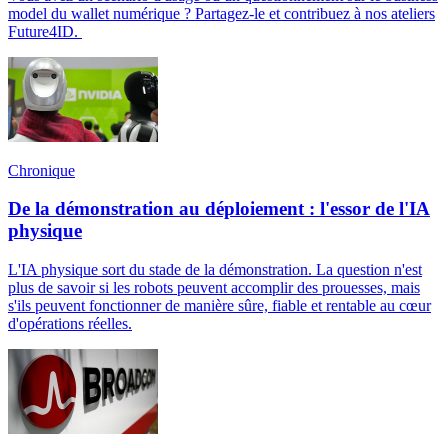
model du wallet numérique ? Partagez-le et contribuez à nos ateliers
Future4ID.
Chronique
De la démonstration au déploiement : l'essor de l'IA
physique
L'IA physique sort du stade de la démonstration. La question n'est
plus de savoir si les robots peuvent accomplir des prouesses, mais
s'ils peuvent fonctionner de manière sûre, fiable et rentable au cœur
d'opérations réelles.