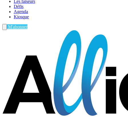
Les faiseurs
Défis
Agenda
Kiosque
M'abonner