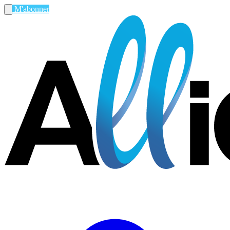
M'abonner