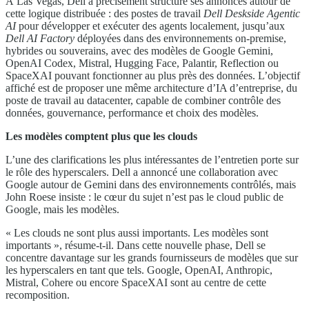
À Las Vegas, Dell a précisément structuré ses annonces autour de
cette logique distribuée : des postes de travail
Dell Deskside Agentic
AI
pour développer et exécuter des agents localement, jusqu’aux
Dell AI Factory
déployées dans des environnements on-premise,
hybrides ou souverains, avec des modèles de Google Gemini,
OpenAI Codex, Mistral, Hugging Face, Palantir, Reflection ou
SpaceXAI pouvant fonctionner au plus près des données. L’objectif
affiché est de proposer une même architecture d’IA d’entreprise, du
poste de travail au datacenter, capable de combiner contrôle des
données, gouvernance, performance et choix des modèles.
Les modèles comptent plus que les clouds
L’une des clarifications les plus intéressantes de l’entretien porte sur
le rôle des hyperscalers. Dell a annoncé une collaboration avec
Google autour de Gemini dans des environnements contrôlés, mais
John Roese insiste : le cœur du sujet n’est pas le cloud public de
Google, mais les modèles.
« Les clouds ne sont plus aussi importants. Les modèles sont
importants », résume-t-il. Dans cette nouvelle phase, Dell se
concentre davantage sur les grands fournisseurs de modèles que sur
les hyperscalers en tant que tels. Google, OpenAI, Anthropic,
Mistral, Cohere ou encore SpaceXAI sont au centre de cette
recomposition.