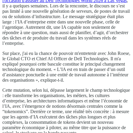
l'occasion d'assister au Dell Technologies World 2026 à Las Vegas
,
il y a quelques semaines. Lors de la rencontre, le discours ne s’est
pas limité à une nouvelle génération de serveurs, de postes de travail
ou de solutions d’infrastructure. Le message stratégique était plus
large : l’IA d’entreprise entre dans une nouvelle phase, celle de
l’agentique. Autrement dit, une IA capable non seulement de
répondre à une question, mais aussi de planifier, d’agir, d’orchestrer
des tâches et de produire du travail dans les systèmes réels de
l’entreprise.
Sur place, j'ai eu la chance de pouvoir m'entretenir avec John Roese,
le Global CTO et Chief AI Officer de Dell Technologies. Il m'a
expliqué pourquoi cette bascule constitue le principal changement
technologique du moment. « L’IA est en train de passer d’un outil
d’assistance ponctuelle à une entité de travail autonome à l’intérieur
des organisations », explique-t-il.
Cette mutation, selon lui, dépasse largement le champ technologique
: elle transforme les organisations, les métiers, les cultures
d’entreprise, les architectures informatiques et même l’économie de
l’IA, avec l’émergence de notions désormais centrales comme la
“tokenomics”. Derrière ce terme, une réalité très concrète : à mesure
que les agents d’IA exécutent des tâches plus longues et plus
complexes, la consommation de tokens devient un nouveau
paramètre économique à piloter, au même titre que la puissance de
calcul, le stockage ou la bande passante.