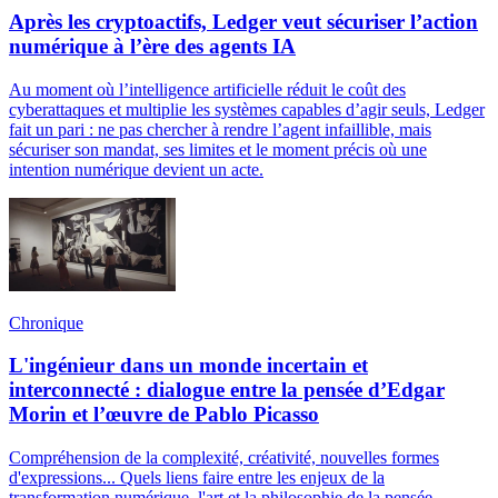
Après les cryptoactifs, Ledger veut sécuriser l’action
numérique à l’ère des agents IA
Au moment où l’intelligence artificielle réduit le coût des
cyberattaques et multiplie les systèmes capables d’agir seuls, Ledger
fait un pari : ne pas chercher à rendre l’agent infaillible, mais
sécuriser son mandat, ses limites et le moment précis où une
intention numérique devient un acte.
Chronique
L'ingénieur dans un monde incertain et
interconnecté : dialogue entre la pensée d’Edgar
Morin et l’œuvre de Pablo Picasso
Compréhension de la complexité, créativité, nouvelles formes
d'expressions... Quels liens faire entre les enjeux de la
transformation numérique, l'art et la philosophie de la pensée