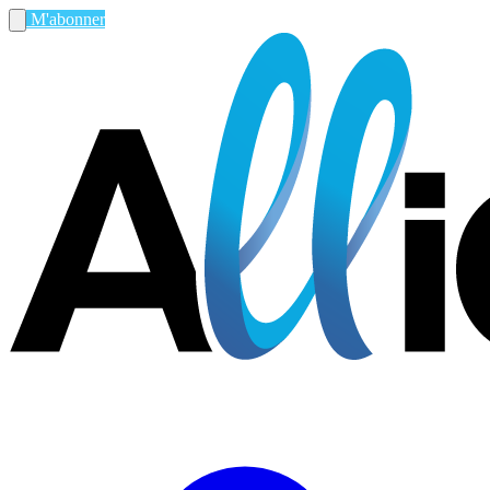
M'abonner