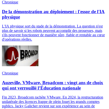
Chronique
De la démonstration au déploiement : l'essor de l'IA
physique
L'IA physique sort du stade de la démonstration. La question n'est
plus de savoir si les robots peuvent accomplir des prouesses, mais
s'ils peuvent fonctionner de manière sûre, fiable et rentable au cœur
d'opérations réelles.
Chronique
Auzeville, VMware, Broadcom : vingt ans de choix
qui ont verrouillé l’Éducation nationale
Fin 2023, Broadcom rachète VMware. En 2024, la restructuration
unilatérale des licences frappe de plein fouet les grands comptes
publics. Jacky Galicher revient sur son expérience au sein de