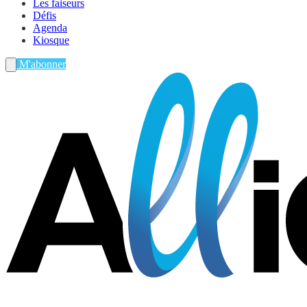
Les faiseurs
Défis
Agenda
Kiosque
M'abonner