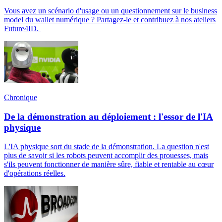
Vous avez un scénario d'usage ou un questionnement sur le business
model du wallet numérique ? Partagez-le et contribuez à nos ateliers
Future4ID.
Chronique
De la démonstration au déploiement : l'essor de l'IA
physique
L'IA physique sort du stade de la démonstration. La question n'est
plus de savoir si les robots peuvent accomplir des prouesses, mais
s'ils peuvent fonctionner de manière sûre, fiable et rentable au cœur
d'opérations réelles.