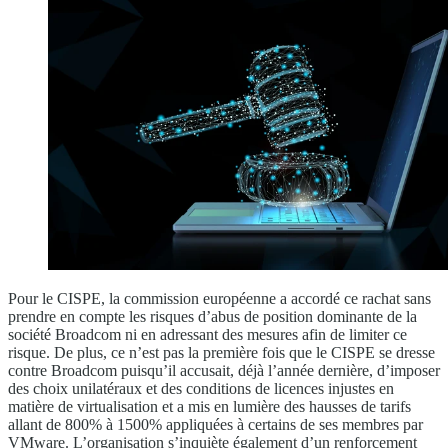
Pour le CISPE, la commission européenne a accordé ce rachat sans
prendre en compte les risques d’abus de position dominante de la
société Broadcom ni en adressant des mesures afin de limiter ce
risque. De plus, ce n’est pas la première fois que le CISPE se dresse
contre Broadcom puisqu’il accusait, déjà l’année dernière, d’imposer
des choix unilatéraux et des conditions de licences injustes en
matière de virtualisation et a mis en lumière des hausses de tarifs
allant de 800% à 1500% appliquées à certains de ses membres par
VMware. L’organisation s’inquiète également d’un renforcement