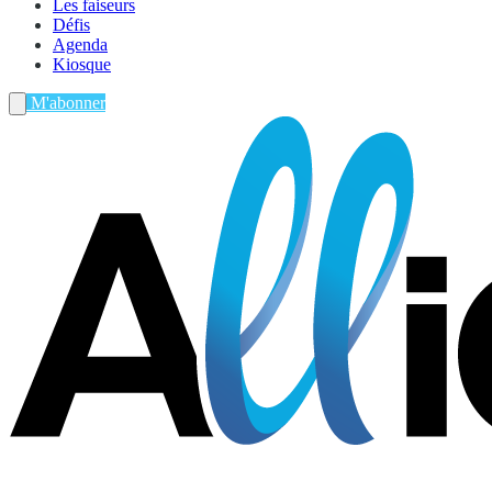
Les faiseurs
Défis
Agenda
Kiosque
M'abonner