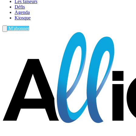
Les faiseurs
Défis
Agenda
Kiosque
M'abonner