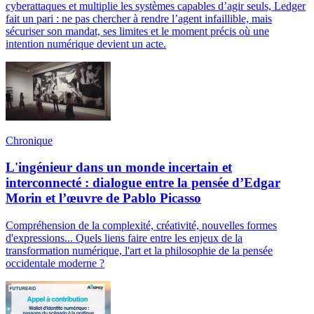
cyberattaques et multiplie les systèmes capables d’agir seuls, Ledger
fait un pari : ne pas chercher à rendre l’agent infaillible, mais
sécuriser son mandat, ses limites et le moment précis où une
intention numérique devient un acte.
Chronique
L'ingénieur dans un monde incertain et
interconnecté : dialogue entre la pensée d’Edgar
Morin et l’œuvre de Pablo Picasso
Compréhension de la complexité, créativité, nouvelles formes
d'expressions... Quels liens faire entre les enjeux de la
transformation numérique, l'art et la philosophie de la pensée
occidentale moderne ?