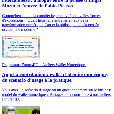
interconnecté : dialogue entre la pensée d’Edgar
Morin et l’œuvre de Pablo Picasso
Compréhension de la complexité, créativité, nouvelles formes
d'expressions... Quels liens faire entre les enjeux de la
transformation numérique, l'art et la philosophie de la pensée
occidentale moderne ?
Programme Future4ID – Ateliers Wallet Numérique
Appel à contribution : wallet d’identité numérique,
du scénario d’usage à la pratique.
Vous avez un scénario d'usage ou un questionnement sur le business
model du wallet numérique ? Partagez-le et contribuez à nos ateliers
Future4ID.