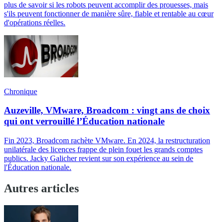
plus de savoir si les robots peuvent accomplir des prouesses, mais
s'ils peuvent fonctionner de manière sûre, fiable et rentable au cœur
d'opérations réelles.
Chronique
Auzeville, VMware, Broadcom : vingt ans de choix
qui ont verrouillé l’Éducation nationale
Fin 2023, Broadcom rachète VMware. En 2024, la restructuration
unilatérale des licences frappe de plein fouet les grands comptes
publics. Jacky Galicher revient sur son expérience au sein de
l'Éducation nationale.
Autres articles