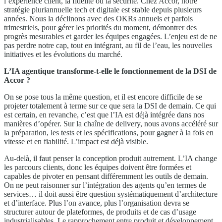
l’expérience client, la fidélité ou la sécurité. Chez Accor, notre
stratégie pluriannuelle tech et digitale est stable depuis plusieurs
années. Nous la déclinons avec des OKRs annuels et parfois
trimestriels, pour gérer les priorités du moment, démontrer des
progrès mesurables et garder les équipes engagées. L’enjeu est de ne
pas perdre notre cap, tout en intégrant, au fil de l’eau, les nouvelles
initiatives et les évolutions du marché.
L’IA agentique transforme-t-elle le fonctionnement de la DSI de
Accor ?
On se pose tous la même question, et il est encore difficile de se
projeter totalement à terme sur ce que sera la DSI de demain. Ce qui
est certain, en revanche, c’est que l’IA est déjà intégrée dans nos
manières d’opérer. Sur la chaîne de delivery, nous avons accéléré sur
la préparation, les tests et les spécifications, pour gagner à la fois en
vitesse et en fiabilité. L’impact est déjà visible.
Au-delà, il faut penser la conception produit autrement. L’IA change
les parcours clients, donc les équipes doivent être formées et
capables de pivoter en pensant différemment les outils de demain.
On ne peut raisonner sur l’intégration des agents qu’en termes de
services… il doit aussi être question systématiquement d’architecture
et d’interface. Plus l’on avance, plus l’organisation devra se
structurer autour de plateformes, de produits et de cas d’usage
industrialisables. Le rapprochement entre produit et développement,