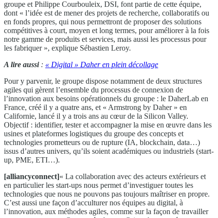
groupe et Philippe Courbouleix, DSI, font partie de cette équipe,
dont « l’idée est de mener des projets de recherche, collaboratifs ou
en fonds propres, qui nous permettront de proposer des solutions
compétitives à court, moyen et long termes, pour améliorer à la fois
notre gamme de produits et services, mais aussi les processus pour
les fabriquer », explique Sébastien Leroy.
A lire aussi
:
« Digital » Daher en plein décollage
Pour y parvenir, le groupe dispose notamment de deux structures
agiles qui gèrent l’ensemble du processus de connexion de
l’innovation aux besoins opérationnels du groupe : le DaherLab en
France, créé il y a quatre ans, et « Armstrong by Daher » en
Californie, lancé il y a trois ans au cœur de la Silicon Valley.
Objectif : identifier, tester et accompagner la mise en œuvre dans les
usines et plateformes logistiques du groupe des concepts et
technologies prometteurs ou de rupture (IA, blockchain, data…)
issus d’autres univers, qu’ils soient académiques ou industriels (start-
up, PME, ETI…).
[alliancyconnect]
« La collaboration avec des acteurs extérieurs et
en particulier les start-ups nous permet d’investiguer toutes les
technologies que nous ne pouvons pas toujours maîtriser en propre.
C’est aussi une façon d’acculturer nos équipes au digital, à
l’innovation, aux méthodes agiles, comme sur la façon de travailler