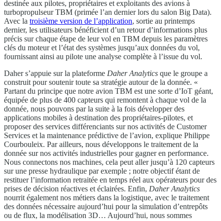
destinée aux pilotes, propriétaires et exploitants des avions à
turbopropulseur TBM (primée l’an dernier lors du salon Big Data).
Avec la
troisième version de l’application
, sortie au printemps
dernier, les utilisateurs bénéficient d’un retour d’informations plus
précis sur chaque étape de leur vol en TBM depuis les paramètres
clés du moteur et l’état des systèmes jusqu’aux données du vol,
fournissant ainsi au pilote une analyse complète à l’issue du vol.
Daher s’appuie sur la plateforme
Daher Analytics
que le groupe a
construit pour soutenir toute sa stratégie autour de la donnée. «
Partant du principe que notre avion TBM est une sorte d’IoT géant,
équipée de plus de 400 capteurs qui remontent à chaque vol de la
donnée, nous pouvons par la suite à la fois développer des
applications mobiles à destination des propriétaires-pilotes, et
proposer des services différenciants sur nos activités de Customer
Services et la maintenance prédictive de l’avion, explique Philippe
Courbouleix. Par ailleurs, nous développons le traitement de la
donnée sur nos activités industrielles pour gagner en performance.
Nous connectons nos machines, cela peut aller jusqu’à 120 capteurs
sur une presse hydraulique par exemple ; notre objectif étant de
restituer l’information retraitée en temps réel aux opérateurs pour des
prises de décision réactives et éclairées. Enfin,
Daher Analytics
nourrit également nos métiers dans la logistique, avec le traitement
des données nécessaire aujourd’hui pour la simulation d’entrepôts
ou de flux, la modélisation 3D… Aujourd’hui, nous sommes