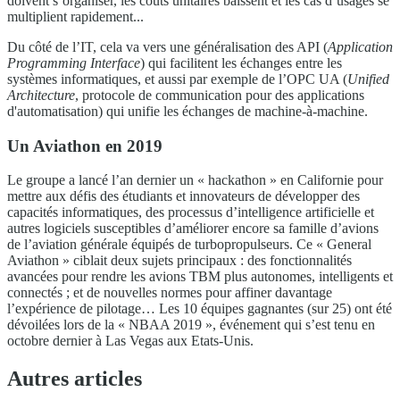
doivent s’organiser, les coûts unitaires baissent et les cas d’usages se
multiplient rapidement...
Du côté de l’IT, cela va vers une généralisation des API (
Application
Programming Interface
) qui facilitent les échanges entre les
systèmes informatiques, et aussi par exemple de l’OPC UA (
Unified
Architecture
, protocole de communication pour des applications
d'automatisation) qui unifie les échanges de machine-à-machine.
Un Aviathon en 2019
Le groupe a lancé l’an dernier un « hackathon » en Californie pour
mettre aux défis des étudiants et innovateurs de développer des
capacités informatiques, des processus d’intelligence artificielle et
autres logiciels susceptibles d’améliorer encore sa famille d’avions
de l’aviation générale équipés de turbopropulseurs. Ce « General
Aviathon » ciblait deux sujets principaux : des fonctionnalités
avancées pour rendre les avions TBM plus autonomes, intelligents et
connectés ; et de nouvelles normes pour affiner davantage
l’expérience de pilotage… Les 10 équipes gagnantes (sur 25) ont été
dévoilées lors de la « NBAA 2019 », événement qui s’est tenu en
octobre dernier à Las Vegas aux Etats-Unis.
Autres articles