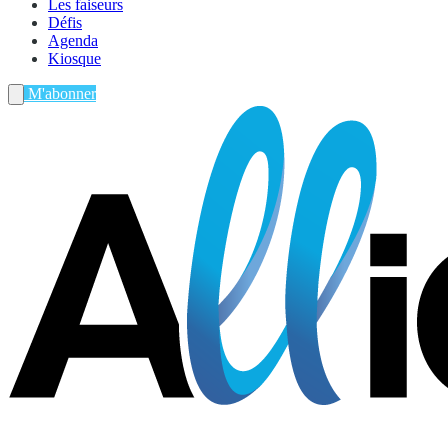
Les faiseurs
Défis
Agenda
Kiosque
M'abonner