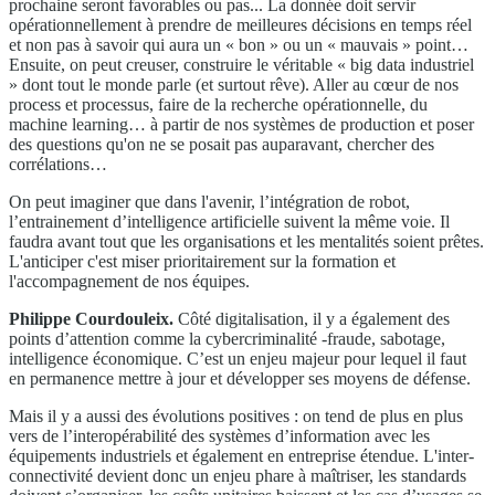
prochaine seront favorables ou pas... La donnée doit servir
opérationnellement à prendre de meilleures décisions en temps réel
et non pas à savoir qui aura un « bon » ou un « mauvais » point…
Ensuite, on peut creuser, construire le véritable « big data industriel
» dont tout le monde parle (et surtout rêve). Aller au cœur de nos
process et processus, faire de la recherche opérationnelle, du
machine learning… à partir de nos systèmes de production et poser
des questions qu'on ne se posait pas auparavant, chercher des
corrélations…
On peut imaginer que dans l'avenir, l’intégration de robot,
l’entrainement d’intelligence artificielle suivent la même voie. Il
faudra avant tout que les organisations et les mentalités soient prêtes.
L'anticiper c'est miser prioritairement sur la formation et
l'accompagnement de nos équipes.
Philippe Courdouleix.
Côté digitalisation, il y a également des
points d’attention comme la cybercriminalité -fraude, sabotage,
intelligence économique. C’est un enjeu majeur pour lequel il faut
en permanence mettre à jour et développer ses moyens de défense.
Mais il y a aussi des évolutions positives : on tend de plus en plus
vers de l’interopérabilité des systèmes d’information avec les
équipements industriels et également en entreprise étendue. L'inter-
connectivité devient donc un enjeu phare à maîtriser, les standards