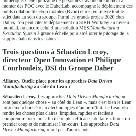
numérique. Cette quinzaine de personnes travaille notamment à
monter des POC avec le DaherLab, accompagne le déploiement des
outils collaboratifs et/ou mobiles (Byod) et met en œuvre tout le
sujet data au sein du groupe. Parmi les grands projets 2020 chez
Daher, l’on peut citer le déploiement du SIRH Workday au niveau
mondial, ou encore celui d’une solution MES/
Manufacturing
Execution System
à grande échelle pour améliorer le pilotage de la
supply chain dans les usines…
Trois questions à Sébastien Leroy,
directeur Open Innovation et Philippe
Courbouleix, DSI du Groupe Daher
Alliancy. Quelle place pour les approches
Data Driven
Manufacturing
au côté du Lean ?
Sébastien Leroy.
Les approches
Data Driven Manufacturing
ne
sont pas quelque-chose « au côté du Lean », mais c'est bien le Lean
lui-même « boosté » aux technologies d’aujourd’hui. Le Lean vise à
rendre les choses plus claires, limpides, rapides et faciles à
comprendre pour tous afin d'être plus efficaces, de faire « bon » du
premier coup et de minimiser l’en-cours. Les approches
Data
Driven Manufacturing
n’ont pas d'autres buts.