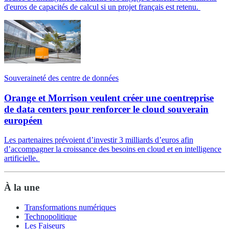
d'euros de capacités de calcul si un projet français est retenu.
Souveraineté des centre de données
Orange et Morrison veulent créer une coentreprise
de data centers pour renforcer le cloud souverain
européen
Les partenaires prévoient d’investir 3 milliards d’euros afin
d’accompagner la croissance des besoins en cloud et en intelligence
artificielle.
À la une
Transformations numériques
Technopolitique
Les Faiseurs