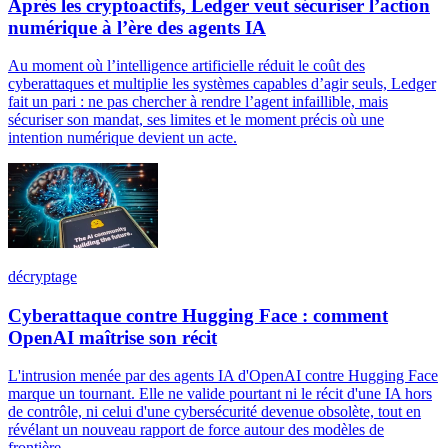
Après les cryptoactifs, Ledger veut sécuriser l’action
numérique à l’ère des agents IA
Au moment où l’intelligence artificielle réduit le coût des
cyberattaques et multiplie les systèmes capables d’agir seuls, Ledger
fait un pari : ne pas chercher à rendre l’agent infaillible, mais
sécuriser son mandat, ses limites et le moment précis où une
intention numérique devient un acte.
décryptage
Cyberattaque contre Hugging Face : comment
OpenAI maîtrise son récit
L'intrusion menée par des agents IA d'OpenAI contre Hugging Face
marque un tournant. Elle ne valide pourtant ni le récit d'une IA hors
de contrôle, ni celui d'une cybersécurité devenue obsolète, tout en
révélant un nouveau rapport de force autour des modèles de
frontière.