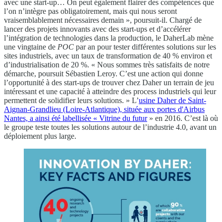
avec une start-up… On peut également flairer des compétences que
l’on n’intègre pas obligatoirement, mais qui nous seront
vraisemblablement nécessaires demain », poursuit-il. Chargé de
lancer des projets innovants avec des start-ups et d’accélérer
l’intégration de technologies dans la production, le DaherLab mène
une vingtaine de
POC
par an pour tester différentes solutions sur les
sites industriels, avec un taux de transformation de 40 % environ et
d’industrialisation de 20 %. « Nous sommes très satisfaits de notre
démarche, poursuit Sébastien Leroy. C’est une action qui donne
l’opportunité à des start-ups de trouver chez Daher un terrain de jeu
intéressant et une capacité à atteindre des process industriels qui leur
permettent de solidifier leurs solutions. » L’
usine Daher de Saint-
Aignan-Grandlieu (Loire-Atlantique), située aux portes d'Airbus
Nantes, a ainsi été labellisée « Vitrine du futur
» en 2016. C’est là où
le groupe teste toutes les solutions autour de l’industrie 4.0, avant un
déploiement plus large.