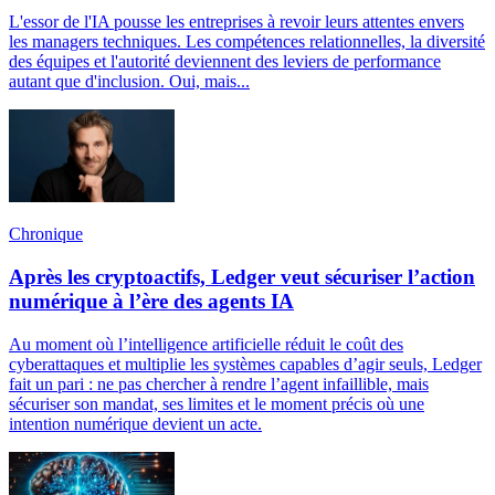
L'essor de l'IA pousse les entreprises à revoir leurs attentes envers
les managers techniques. Les compétences relationnelles, la diversité
des équipes et l'autorité deviennent des leviers de performance
autant que d'inclusion. Oui, mais...
Chronique
Après les cryptoactifs, Ledger veut sécuriser l’action
numérique à l’ère des agents IA
Au moment où l’intelligence artificielle réduit le coût des
cyberattaques et multiplie les systèmes capables d’agir seuls, Ledger
fait un pari : ne pas chercher à rendre l’agent infaillible, mais
sécuriser son mandat, ses limites et le moment précis où une
intention numérique devient un acte.