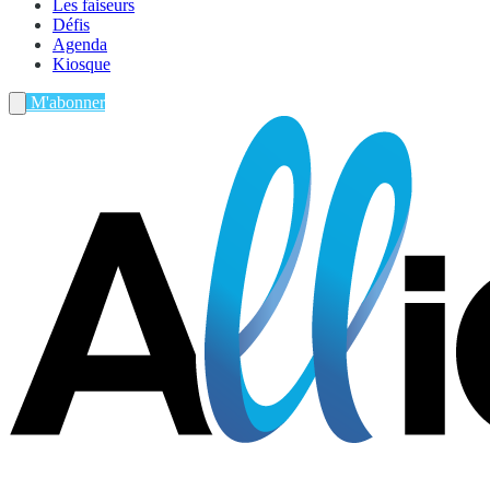
Les faiseurs
Défis
Agenda
Kiosque
M'abonner