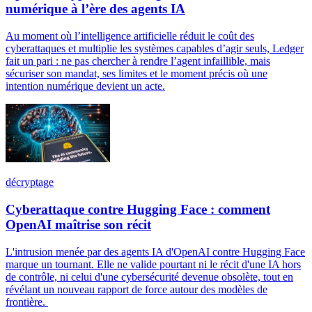
numérique à l’ère des agents IA
Au moment où l’intelligence artificielle réduit le coût des
cyberattaques et multiplie les systèmes capables d’agir seuls, Ledger
fait un pari : ne pas chercher à rendre l’agent infaillible, mais
sécuriser son mandat, ses limites et le moment précis où une
intention numérique devient un acte.
décryptage
Cyberattaque contre Hugging Face : comment
OpenAI maîtrise son récit
L'intrusion menée par des agents IA d'OpenAI contre Hugging Face
marque un tournant. Elle ne valide pourtant ni le récit d'une IA hors
de contrôle, ni celui d'une cybersécurité devenue obsolète, tout en
révélant un nouveau rapport de force autour des modèles de
frontière.